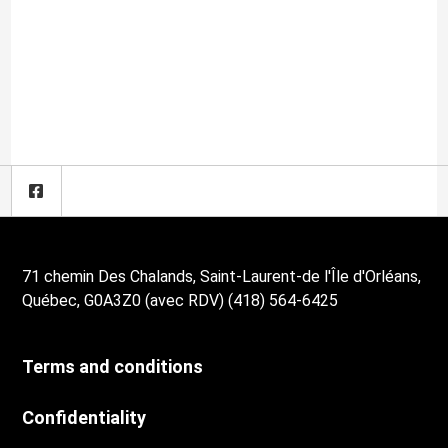
71 chemin Des Chalands, Saint-Laurent-de l'Île d'Orléans,
Québec, G0A3Z0 (avec RDV) (418) 564-6425
Terms and conditions
Confidentiality