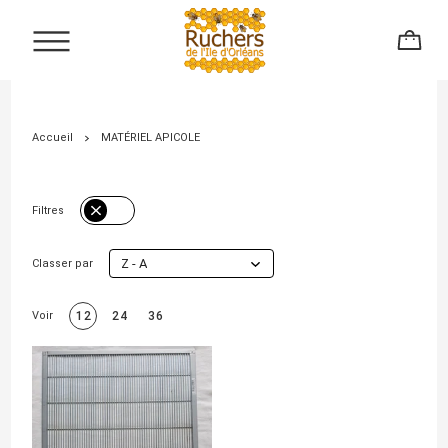
Accueil
MATÉRIEL APICOLE
Filtres
Z - A
Classer par
Voir
12
24
36