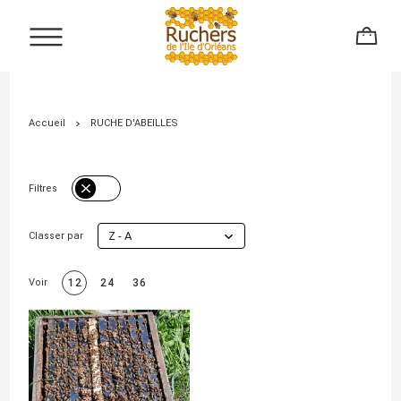
Accueil
RUCHE D'ABEILLES
Filtres
Z - A
Classer par
Voir
12
24
36